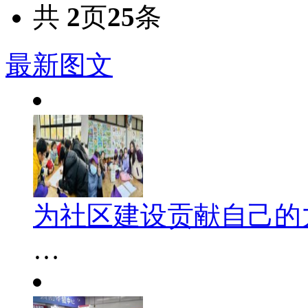
共
2
页
25
条
最新图文
为社区建设贡献自己的
…