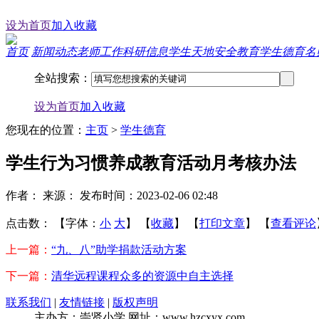
设为首页
加入收藏
首页
新闻动态
老师工作
科研信息
学生天地
安全教育
学生德育
名
全站搜索：
您现在的位置：
主页
>
学生德育
学生行为习惯养成教育活动月考核办法
作者：
来源：
发布时间：2023-02-06 02:48
点击数：
【字体：
小
大
】
【
收藏
】
【
打印文章
】
【
查看评论
上一篇：
“九、八”助学捐款活动方案
下一篇：
清华远程课程众多的资源中自主选择
联系我们
|
友情链接
|
版权声明
主办方：崇贤小学 网址：www.hzcxyx.com