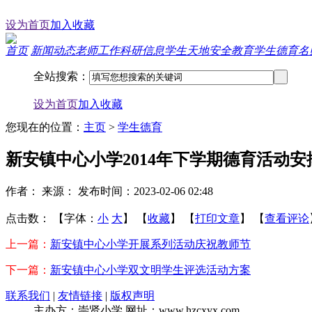
设为首页
加入收藏
首页
新闻动态
老师工作
科研信息
学生天地
安全教育
学生德育
名
全站搜索：
您现在的位置：
主页
>
学生德育
新安镇中心小学2014年下学期德育活动安
作者：
来源：
发布时间：2023-02-06 02:48
点击数：
【字体：
小
大
】
【
收藏
】
【
打印文章
】
【
查看评论
上一篇：
新安镇中心小学开展系列活动庆祝教师节
下一篇：
新安镇中心小学双文明学生评选活动方案
联系我们
|
友情链接
|
版权声明
主办方：崇贤小学 网址：www.hzcxyx.com